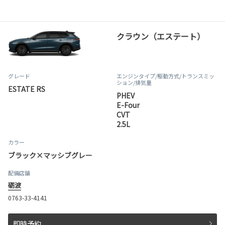
クラウン（エステート）
グレード
エンジンタイプ
/駆動方式/
トランスミッ
ション
/排気量
ESTATE RS
PHEV
E-Four
CVT
2.5L
カラー
ブラック×マッシブグレー
配備店舗
砺波
0763-33-4141
即時予約