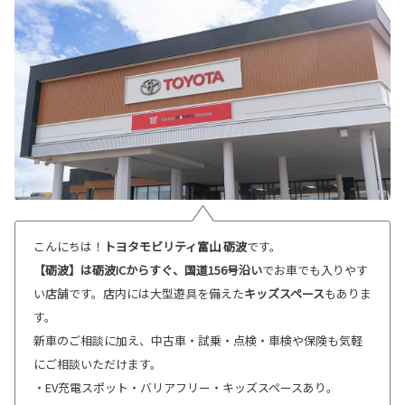
こんにちは！
トヨタモビリティ富山 砺波
です。
【砺波】は砺波ICからすぐ、国道156号沿い
でお車でも入りやす
い店舗です。店内には大型遊具を備えた
キッズスペース
もありま
す。
新車のご相談に加え、中古車・試乗・点検・車検や保険も気軽
にご相談いただけます。
・EV充電スポット・バリアフリー・キッズスペースあり。