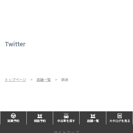
【一部外装色の変更】
⚠️一部プログラムは整理券配布があります
- ブラック加飾のドアミラー、シャークフィンアンテナ
⚠️体験・試乗に関する注意事項があります
＊ ナノイーは、パナソニック ホールディングス株式会社の登録商標
詳しくは、イベント情報をご確認ください📱
ぜひトヨタモビリティ富山でチェックしてください🔍🚗
📍場所：おわらサーキット(富山市八尾町平林72-1)
⏰時間：10:00~16:00 開場9:30
詳しくはこちら
※雨天決行 荒天時は中止の場合あり
Twitter
2026-08-04
詳しくはこちら
\シエンタが一部改良！🚗✨ /
コンパクトで使いやすい人気のシエンタが、さ
らに魅力アップしました✨
2026-03-31
トップページ
店舗一覧
砺波
【商品力の向上】
トヨタモビリティ富山 保険コールセンター開設のご案内
- 全グレード
・新色追加設定：ボディカラー“クリアベージュ
2026年4月15日（水）より、トヨタモビリティ富山 保険コールセンターを開設
メタリック”
いたします。
・デザイン変更：ドアミラー（ブラック加飾）
自動車保険に関するご契約内容の確認や各種変更のお手続きは、専用窓口にて承
- E-Four
ります。
・寒冷地仕様標準装備
詳しくは保険コールセンターページをご確認ください。
※法人のお客様は、引き続き担当スタッフよりご連絡いたします。
【ウェルキャブ（メーカー完成特装車）、コンプリートカー“JUNO”】
- ベース車両と同様の一部改良を実施
試乗予約
相談予約
中古車を探す
店舗一覧
カタログを見る
詳しくはこちら
新しくなったシエンタを、ぜひトヨタモビリティ富山でチェックしてください😊
サイトマップ
🚙