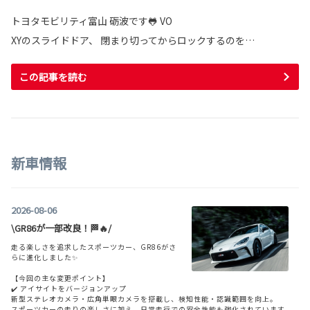
トヨタモビリティ富山 砺波です🐸 VO
XYのスライドドア、 閉まり切ってからロックするのを…
この記事を読む
新車情報
2026-08-06
\GR86が一部改良！🏁🔥/
走る楽しさを追求したスポーツカー、GR86がさ
らに進化しました✨
【今回の主な変更ポイント】
✔️ アイサイトをバージョンアップ
新型ステレオカメラ・広角単眼カメラを搭載し、検知性能・認識範囲を向上。
スポーツカーの走りの楽しさに加え、日常走行での安全性能も強化されています