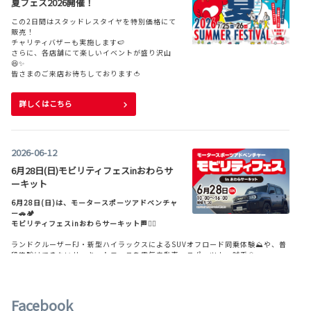
夏フェス2026開催！
ンセントは非装着
この2日間はスタッドレスタイヤを特別価格にて
▽特別仕様車Z“Leather Package・Night Shade”・Z“Night Shade”を一部改
販売！
良。さらにブラックアクセントを施し、特別感を演出。
チャリティバザーも実施します🍉
さらに、各店舗にて楽しいイベントが盛り沢山
新しくなったハリアーを、ぜひトヨタモビリティ富山でチェックしてください🚗
😆✨
✨
皆さまのご来店お待ちしております🍅
詳しくはこちら
詳しくはこちら
2026-06-12
2026-08-04
6月28日(日)モビリティフェスinおわらサ
\ヤリス クロス GR SPORTが一部改良！
ーキット
🏁✨ /
6月28日(日)は、モータースポーツアドベンチャ
スポーティな走りとSUVの使いやすさを兼ね備
ー🚗🏕
えた
モビリティフェスinおわらサーキット🏁❤️‍🔥
ヤリス クロス GR SPORTがさらに進化しました
🚙💨
ランドクルーザーFJ・新型ハイラックスによるSUVオフロード同乗体験⛰️や、普
【お客様に人気の装備品を充実】
段体験はできないサーキットコースを電気自動車・スポーツカー試乗会🏎🏎
- 新装備
・10.5インチHDディスプレイ（標準装備）
キッチンカー🚚🐙や、お子さまが乗れるペダルカーもあり、ご家族みなさんで楽
- 標準装備
しめるコンテンツが盛りだくさん🎪🎈
・シートヒーター（運転席・助手席）、ステアリングヒーター
・ナノイーX＊
Facebook
みなさまのご来場お待ちしております🙌🏻‪💕︎︎