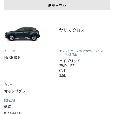
展示車のみ
ヤリス クロス
グレード
エンジンタイプ
/駆動方式/
トランスミッ
ション
/排気量
HYBRID G
ハイブリッド
2WD FF
CVT
1.5L
カラー
マッシブグレー
配備店舗
砺波
0763-33-4141