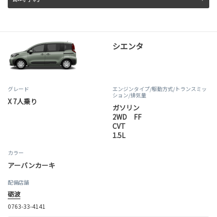
シエンタ
グレード
エンジンタイプ
/駆動方式/
トランスミッ
ション
/排気量
X 7人乗り
ガソリン
2WD FF
CVT
1.5L
カラー
アーバンカーキ
配備店舗
砺波
0763-33-4141