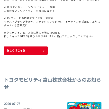
✔️ 新ボディカラー「ソリッドグレー」登場
人気の高いソリッドグレーを新たに設定！
✔️ RZグレードの内装デザインを一部変更
キャストブラック塗装や、ブラック×レッドのシートデザインを採用し、よりス
ポーティな雰囲気に
走りもデザインも、さらに魅力を増したGR86。
新しくなったGR86をぜひトヨタモビリティ富山でチェックしてください✨
詳しくはこちら
2026-08-04
\ ハリアーが一部改良！🚙✨/
トヨタモビリティ富山株式会社からのお知ら
洗練されたデザインと上質な乗り心地で人気の
ハリアーが、さらに魅力アップしました✨
せ
【主なポイント】
▽パワートレーンをHEVに一本化するととも
に、アクセサリーコンセント（AC100V・1500
W/非常時給電システム＋外部給電アタッチメント付/ラゲージ右側1個）＊を全車
標準装備。
2026-07-07
＊ メーカーオプションのスペアタイヤをお選びいただいた場合、アクセサリーコ