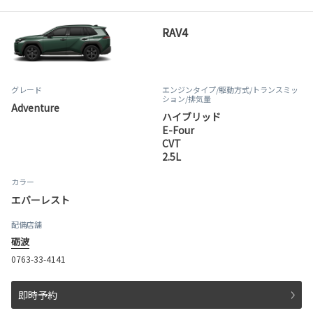
RAV4
グレード
エンジンタイプ
/駆動方式/
トランスミッ
ション
/排気量
Adventure
ハイブリッド
E-Four
CVT
2.5L
カラー
エバーレスト
配備店舗
砺波
0763-33-4141
即時予約