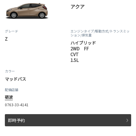
アクア
グレード
エンジンタイプ
/駆動方式/
トランスミッ
ション
/排気量
Z
ハイブリッド
2WD FF
CVT
1.5L
カラー
マッドバス
配備店舗
砺波
0763-33-4141
即時予約