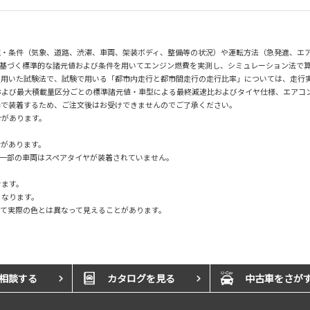
境・条件（気象、道路、渋滞、車両、架装ボディ、整備等の状況）や運転方法（急発進、エ
令に基づく標準的な諸元値および条件を用いてエンジン燃費を実測し、シミュレーション法で算出
を用いた試験法で、試験で用いる「都市内走行と都市間走行の走行比率」については、走行
よび最大積載量区分ごとの標準諸元値・車型による最終減速比およびタイヤ仕様、エアコン
場で装着するため、ご注文後はお受けできませんのでご了承ください。
合があります。
合があります。
一部の車両はスペアタイヤが装着されていません。
けます。
となります。
て実際の色とは異なって見えることがあります。
相談する
カタログを見る
中古車をさが