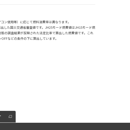
アコン使用等）に応じて燃料消費率は異なります。
した国土交通省審査値です。JH25モード燃費値はJH15モード燃
実態の調査結果が反映された法定比率で算出した燃費値です。これ
OFFなどの条件の下に算出しています。
す