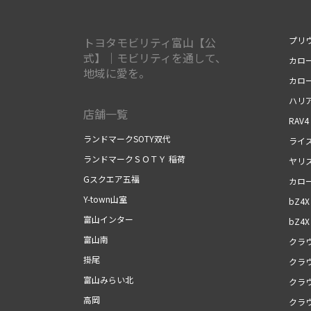
トヨタモビリティ富山【公
プリ
式】｜モビリティを通して、
カロ
地域に愛を。
カロ
ハリ
店舗一覧
RAV4
ランドマークSOTY双代
ライ
ランドマークＳＯＴＹ 稲荷
ヤリ
Gスクエア五福
カロ
Y-town山室
bZ4X
富山インター
bZ4X 
富山南
クラ
掛尾
クラ
富山みらい北
クラ
高岡
クラ