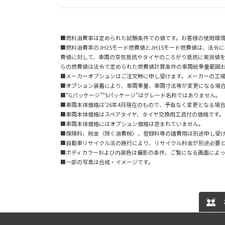
■燃料消費率は定められた試験条件での値です。お客様の使用環
■燃料消費率のJH25モード燃費値とJH15モード燃費値は、法
費値に対して、車両の空気抵抗やタイヤのころがり抵抗に実測値
らの燃費値は法令で定められた燃費値計算条件の車両総重量範囲お
■メーカーオプションはご注文時に申し受けます。メーカーの工
■オプション装着により、車両重量、車両寸法等が変更になる場
■“Gパッケージ”“Sパッケージ”はグレード名称ではありません。
■車両本体価格は'26年4月現在のもので、予告なく変更となる場
■車両本体価格はスペアタイヤ、タイヤ交換用工具付の価格です。
■車両本体価格にはオプション価格は含まれていません。
■保険料、税金（除く消費税）、登録料等の諸費用は別途申し受
■自動車リサイクル法の施行により、リサイクル料金が別途必要
■ボディカラーおよび内装色は撮影の条件、ご覧になる画面によっ
■一部の写真は合成・イメージです。