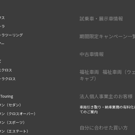
ウス
試乗車・展示車情報
ーラ
ーラツーリング
期間限定キャンペーン一
アー
中古車情報
ズ
スクロス
福祉車両 福祉車両（ウ
キャブ）
ーラクロス
法人個人事業主のお客様
Touring
ウン（セダン）
車両引き取り・納車業務の有料化
てのご案内
ウン（クロスオーバー）
ウン（スポーツ）
自分に合わせた買い方
ウン（エステート）