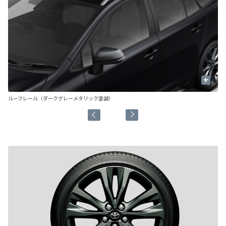
+
ルーフレール（ダークグレーメタリック塗装）
ル