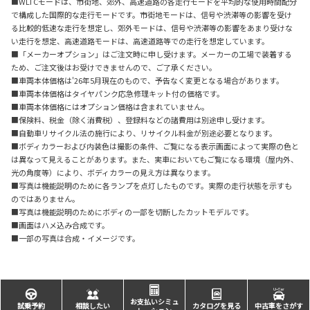
■WLTCモードは、市街地、郊外、高速道路の各走行モードを平均的な使用時間配分
で構成した国際的な走行モードです。市街地モードは、信号や渋滞等の影響を受け
る比較的低速な走行を想定し、郊外モードは、信号や渋滞等の影響をあまり受けな
い走行を想定、高速道路モードは、高速道路等での走行を想定しています。
■「メーカーオプション」はご注文時に申し受けます。メーカーの工場で装着する
ため、ご注文後はお受けできませんので、ご了承ください。
■車両本体価格は'26年5月現在のもので、予告なく変更となる場合があります。
■車両本体価格はタイヤパンク応急修理キット付の価格です。
■車両本体価格にはオプション価格は含まれていません。
■保険料、税金（除く消費税）、登録料などの諸費用は別途申し受けます。
■自動車リサイクル法の施行により、リサイクル料金が別途必要となります。
■ボディカラーおよび内装色は撮影の条件、ご覧になる表示画面によって実際の色と
は異なって見えることがあります。また、実車においてもご覧になる環境（屋内外、
光の角度等）により、ボディカラーの見え方は異なります。
■写真は機能説明のために各ランプを点灯したものです。実際の走行状態を示すも
のではありません。
■写真は機能説明のためにボディの一部を切断したカットモデルです。
■画面はハメ込み合成です。
■一部の写真は合成・イメージです。
お支払いシミュ
試乗予約
相談したい
カタログを見る
中古車をさがす