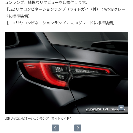
ョンランプ。精悍なリヤビューを印象付けます。
［LEDリヤコンビネーションランプ（ライトガイド付）：W×Bグレー
ドに標準装備］
［LEDリヤコンビネーションランプ：G、Xグレードに標準装備］
+
LEDリヤコンビネーションランプ（ライトガイド付）
L