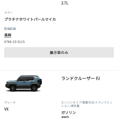
2.7L
カラー
プラチナホワイトパールマイカ
配備店舗
高岡
0766-23-5115
展示車のみ
ランドクルーザー FJ
グレード
エンジンタイプ
/駆動方式/
トランスミッ
ション
/排気量
VX
ガソリン
4WD