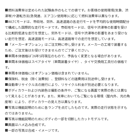
■燃料消費率は定められた試験条件のもとでの値です。お客様の使用環境(気象、渋
滞等)や運転方法(急発進、エアコン使用等)に応じて燃料消費率は異なります。
■WLTCモードは、市街地、郊外、高速道路の各走行モードを平均的な使用時間配分
で構成した国際的な走行モードです。市街地モードは、信号や渋滞等の影響を受け
る比較的低速な走行を想定し、郊外モードは、信号や渋滞等の影響をあまり受けな
い走行を想定、高速道路モードは、高速道路等での走行を想定しています。
■「メーカーオプション」はご注文時に申し受けます。メーカーの工場で装着する
ため、ご注文後はお受けできませんのでご了承ください。
■車両本体価格は'26年5月現在のもので、予告なく変更となる場合があります。
■車両本体価格はスペアタイヤ（車両装着タイヤ）、タイヤ交換用工具付の価格で
す。
■車両本体価格にはオプション価格は含まれていません。
■保険料、税金（除く消費税）、登録料などの諸費用は別途申し受けます。
■自動車リサイクル法の施行により、リサイクル料金が別途必要となります。
■ボディカラーおよび内装色は撮影の条件や、ご覧になる画面で実際の色とは異な
って見えることがあります。また、実車においてもご覧になる環境（屋内外、光の角
度等）により、ボディカラーの見え方は異なります。
■写真は機能説明のために各ランプを点灯したものです。実際の走行状態を示すも
のではありません。
■写真は機能説明のためにボディの一部を切断したカットモデルです。
■画面はハメ込み合成です。
■一部の写真は合成・イメージです。