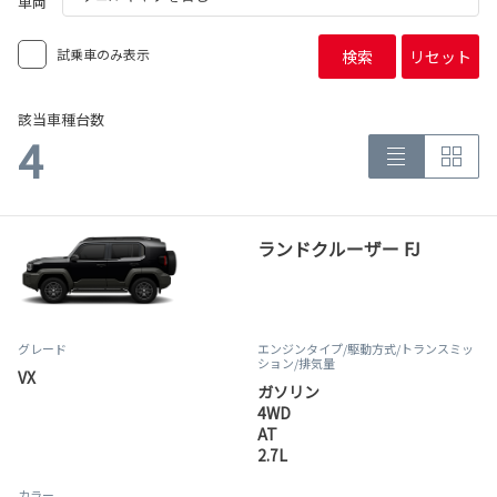
車両
試乗車のみ表示
検索
リセット
該当車種台数
4
ランドクルーザー FJ
グレード
エンジンタイプ
/駆動方式/
トランスミッ
ション
/排気量
VX
ガソリン
4WD
AT
2.7L
カラー