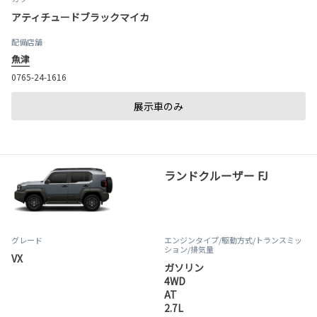
アティチュードブラックマイカ
配備店舗
魚津
0765-24-1616
展示車のみ
ランドクルーザー FJ
グレード
エンジンタイプ
/駆動方式/
トランスミッ
ション
/排気量
VX
ガソリン
4WD
AT
2.7L