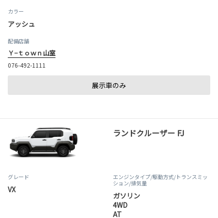
カラー
アッシュ
配備店舗
Ｙ−ｔｏｗｎ山室
076-492-1111
展示車のみ
ランドクルーザー FJ
グレード
エンジンタイプ
/駆動方式/
トランスミッ
ション
/排気量
VX
ガソリン
4WD
AT