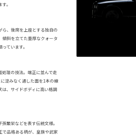
ます。
がら、後席を上座とする独自の
。傾斜を立てた重厚なクォータ
語っています。
面処理の技法。端正に並んで走
隙に淀みなく通した面を1本の線
状は、サイドボディに高い格調
。
子孫繁栄などを表す伝統文様。
正で品格ある柄が、皇族や武家