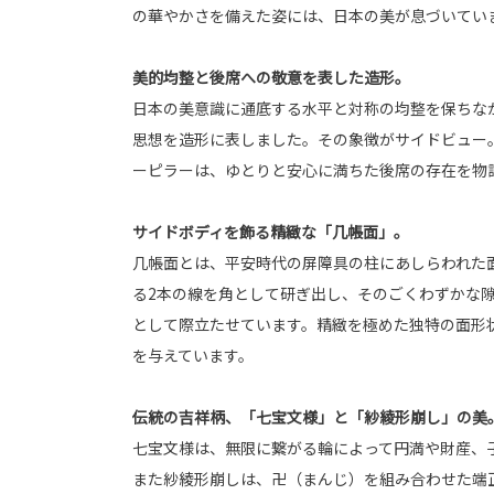
の華やかさを備えた姿には、日本の美が息づいてい
美的均整と後席への敬意を表した造形。
日本の美意識に通底する水平と対称の均整を保ちな
思想を造形に表しました。その象徴がサイドビュー
ーピラーは、ゆとりと安心に満ちた後席の存在を物
サイドボディを飾る精緻な「几帳面」。
几帳面とは、平安時代の屏障具の柱にあしらわれた
る2本の線を角として研ぎ出し、そのごくわずかな
として際立たせています。精緻を極めた独特の面形
を与えています。
伝統の吉祥柄、「七宝文様」と「紗綾形崩し」の美
七宝文様は、無限に繋がる輪によって円満や財産、
また紗綾形崩しは、卍（まんじ）を組み合わせた端