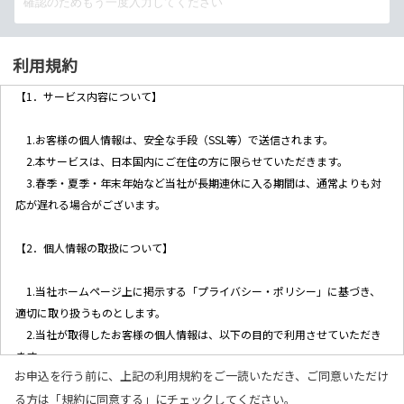
利用規約
【1．サービス内容について】
1.お客様の個人情報は、安全な手段（SSL等）で送信されます。
2.本サービスは、日本国内にご在住の方に限らせていただきます。
3.春季・夏季・年末年始など当社が長期連休に入る期間は、通常よりも対
応が遅れる場合がございます。
【2．個人情報の取扱について】
1.当社ホームページ上に掲示する「プライバシー・ポリシー」に基づき、
適切に取り扱うものとします。
2.当社が取得したお客様の個人情報は、以下の目的で利用させていただき
ます。
お申込を行う前に、上記の利用規約をご一読いただき、ご同意いただけ
(1)お客様リクエストに対応するにあたって問題が発生した場合の確認・
る方は「規約に同意する」にチェックしてください。
連絡