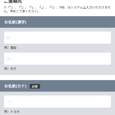
ご連絡先
※『”』、『"』、『'』、『,』、『?』、TAB、はシステム上入力いただけませ
ん。予めご了承ください。
お名前(漢字)
例）豊田
例）花子
お名前(カナ)
必須
例）トヨタ