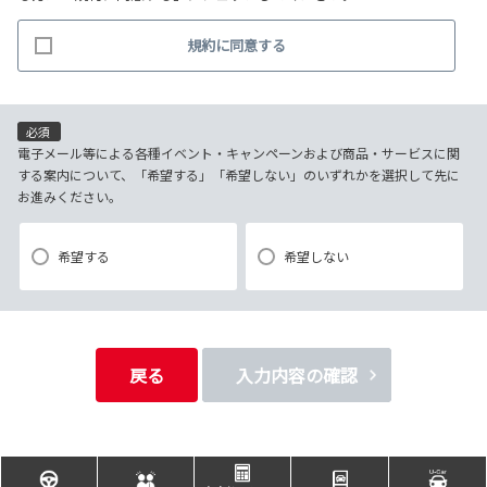
(2)お客様から照会があった場合のリクエスト情報の確認
規約に同意する
(3)お客様に不利益を与えないために行う、お客様に対する迅速なご連絡
（電子メール、電話、郵送によるご連絡）
(4)当社で取り扱っている商品・サービスなどに関する営業上のご案内
(5)商品の企画・開発あるいはお客様満足向上策などの検討のためのお客
必須
様アンケート調査の実施
電子メール等による各種イベント・キャンペーンおよび商品・サービスに関
する案内について、「希望する」「希望しない」のいずれかを選択して先に
お進みください。
【3．推奨環境について】
1.当社の推奨するインターネット環境にてお申込みをお願いします。推奨
希望する
希望しない
以外の環境によって発生した情報の不備や
それに伴う連絡の不徹底については責任を負いかねますので、あらかじ
めご了承ください。
なお、不具合の生じたデータについてはお客様にお断り無く削除させて
戻る
入力内容の確認
いただく場合がございます。
※推奨環境についてはTOYOTAメーカーサイト「ご利用にあたって」を
参照ください。