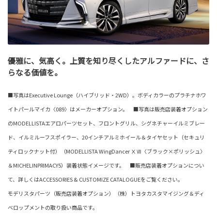
優雅に、気高く。上質を知り尽くしたアルファードに、さ
らなる価値を。
■写真はExecutive Lounge（ハイブリッド・2WD）。ボディカラーのプラチナホワ
イトパールマイカ〈089〉はメーカーオプション。 ■写真は販売店装着オプション
のMODELLISTAエアロパーツセット、フロントグリル、シグネチャーイルミブレー
ド、イルミルーフスポイラー、20インチアルミホイール＆タイヤセット（セキュリ
ティロックナット付）（MODELLISTA WingDancer ⅩⅦ〈ブラック×ポリッシュ〉
＆MICHELINPRIMACY5）装着状態イメージです。 ■販売店装着オプションについ
て、詳しくはACCESSORIES & CUSTOMIZE CATALOGUEをご覧ください。
モデリスタパーツ（販売店装着オプション）（株）トヨタカスタマイジング＆ディ
ベロップメントの取り扱い商品です。