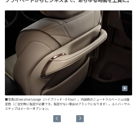
プライベートからビジネスまで、あらゆる時間を上質に。
+
設
■写真はExecutive Lounge（ハイブリッド・E-Four）。内装色のニュートラルベージュは設
■写
ル
定色（ご注文時に指定が必要です。指定がない場合はブラックになります）。ユニバーサル
定
ステップはメーカーオプション。
ス