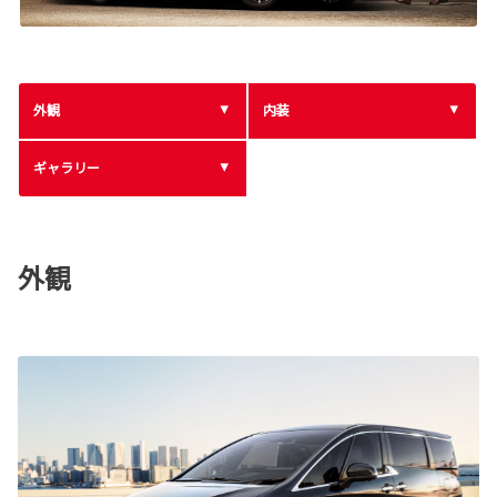
外観
内装
ギャラリー
外観