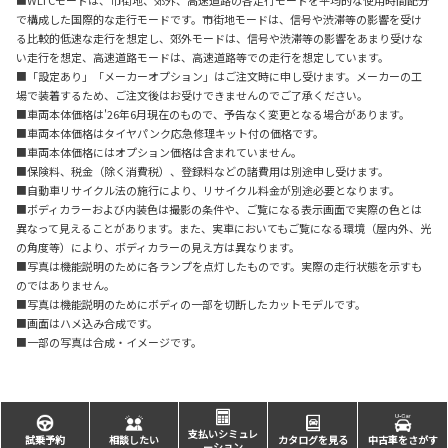
■WLTCモードは、市街地、郊外、高速道路の各走行モードを平均的な使用時間配分
で構成した国際的な走行モードです。市街地モードは、信号や渋滞等の影響を受け
る比較的低速な走行を想定し、郊外モードは、信号や渋滞等の影響をあまり受けな
い走行を想定、高速道路モードは、高速道路等での走行を想定しています。
■「設定あり」「メーカーオプション」はご注文時に申し受けます。メーカーの工
場で装着するため、ご注文後はお受けできませんのでご了承ください。
■車両本体価格は'26年6月現在のもので、予告なく変更となる場合があります。
■車両本体価格はタイヤパンク応急修理キット付の価格です。
■車両本体価格にはオプション価格は含まれていません。
■保険料、税金（除く消費税）、登録料などの諸費用は別途申し受けます。
■自動車リサイクル法の施行により、リサイクル料金が別途必要となります。
■ボディカラーおよび内装色は撮影の条件や、ご覧になる表示画面で実際の色とは
異なって見えることがあります。また、実車においてもご覧になる環境（屋内外、光
の角度等）により、ボディカラーの見え方は異なります。
■写真は機能説明のために各ランプを点灯したものです。実際の走行状態を示すも
のではありません。
■写真は機能説明のためにボディの一部を切断したカットモデルです。
■画面はハメ込み合成です。
■一部の写真は合成・イメージです。
支払いシミュレ
試乗予約
相談したい
カタログを見る
中古車をさがす
ーション