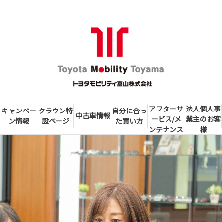
アフターサ
法人個人事
キャンペー
クラウン特
自分に合っ
中古車情報
ービス/メ
業主のお客
ン情報
設ページ
た買い方
ンテナンス
様