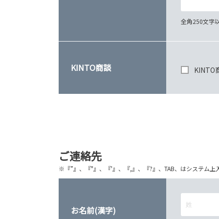
全角250文
KINTO商談
KINT
ご連絡先
※『”』、『"』、『'』、『,』、『?』、TAB、はシステ
お名前(漢字)