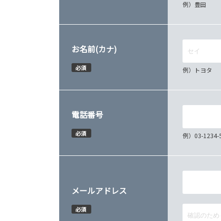
例）豊田
お名前(カナ)
必須
例）トヨタ
電話番号
必須
例）03-12
メールアドレス
必須