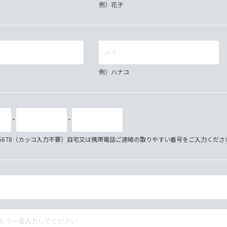
例）花子
例）ハナコ
-
-
34-5678（カッコ入力不要）自宅又は携帯電話ご連絡の取りやすい番号をご入力くださ