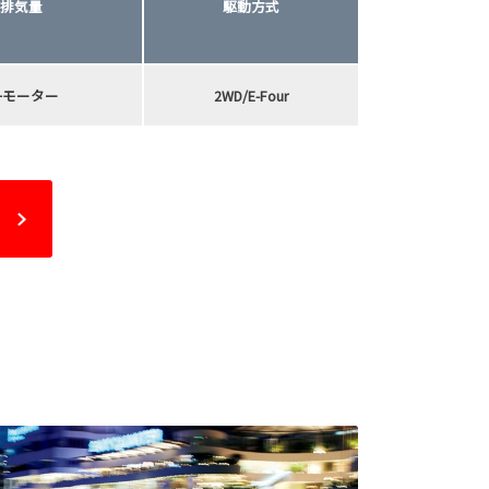
排気量
駆動方式
L+モーター
2WD/E-Four