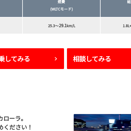
燃費
総
(WLTCモード)
29.1
25.3～
km/L
1.8
乗してみる
相談してみる
カローラ。
めください！