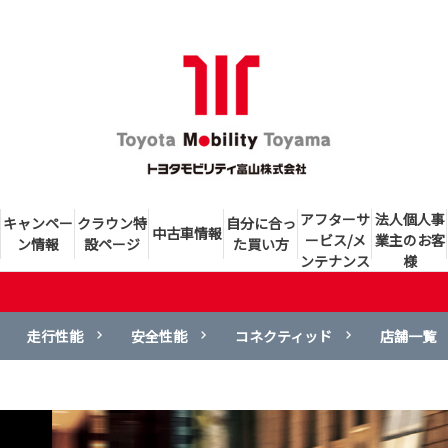
アフターサ
法人個人事
キャンペー
クラウン特
自分に合っ
中古車情報
ービス/メ
業主のお客
ン情報
設ページ
た買い方
ンテナンス
様
走行性能
安全性能
コネクティッド
店舗一覧