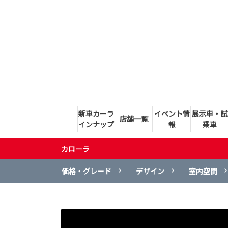
新車カーラ
イベント情
展示車・試
店舗一覧
インナップ
報
乗車
カローラ
価格・グレード
デザイン
室内空間