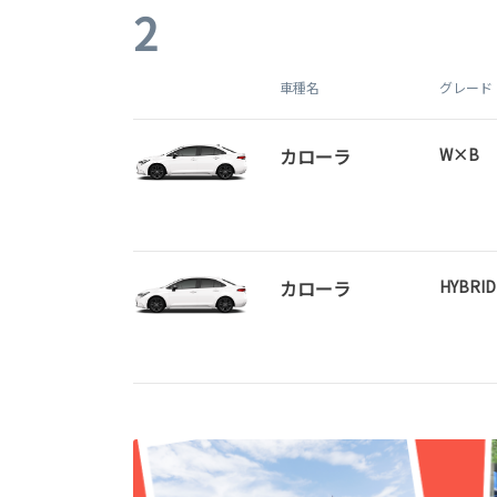
2
車種名
グレード
カローラ
W×B
カローラ
HYBRI