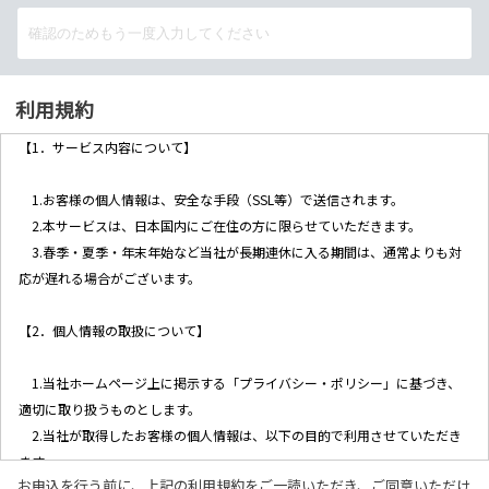
利用規約
【1．サービス内容について】
1.お客様の個人情報は、安全な手段（SSL等）で送信されます。
2.本サービスは、日本国内にご在住の方に限らせていただきます。
3.春季・夏季・年末年始など当社が長期連休に入る期間は、通常よりも対
応が遅れる場合がございます。
【2．個人情報の取扱について】
1.当社ホームページ上に掲示する「プライバシー・ポリシー」に基づき、
適切に取り扱うものとします。
2.当社が取得したお客様の個人情報は、以下の目的で利用させていただき
ます。
お申込を行う前に、上記の利用規約をご一読いただき、ご同意いただけ
(1)お客様リクエストに対応するにあたって問題が発生した場合の確認・