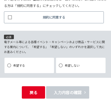
る方は「規約に同意する」にチェックしてください。
連絡
(2)お客様から照会があった場合のリクエスト情報の確認
規約に同意する
(3)お客様に不利益を与えないために行う、お客様に対する迅速なご連絡
（電子メール、電話、郵送によるご連絡）
(4)当社で取り扱っている商品・サービスなどに関する営業上のご案内
(5)商品の企画・開発あるいはお客様満足向上策などの検討のためのお客
必須
様アンケート調査の実施
電子メール等による各種イベント・キャンペーンおよび商品・サービスに関
する案内について、「希望する」「希望しない」のいずれかを選択して先に
お進みください。
【3．推奨環境について】
1.当社の推奨するインターネット環境にてお申込みをお願いします。推奨
希望する
希望しない
以外の環境によって発生した情報の不備や
それに伴う連絡の不徹底については責任を負いかねますので、あらかじ
めご了承ください。
なお、不具合の生じたデータについてはお客様にお断り無く削除させて
戻る
入力内容の確認
いただく場合がございます。
※推奨環境についてはTOYOTAメーカーサイト「ご利用にあたって」を