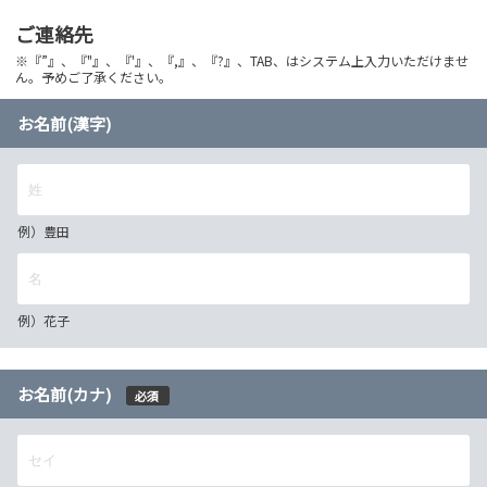
ご連絡先
※『”』、『"』、『'』、『,』、『?』、TAB、はシステム上入力いただけませ
ん。予めご了承ください。
お名前(漢字)
例）豊田
例）花子
お名前(カナ)
必須