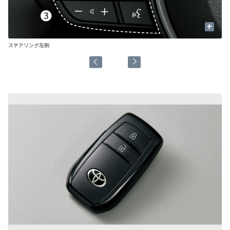
+
ステアリング左側
ス