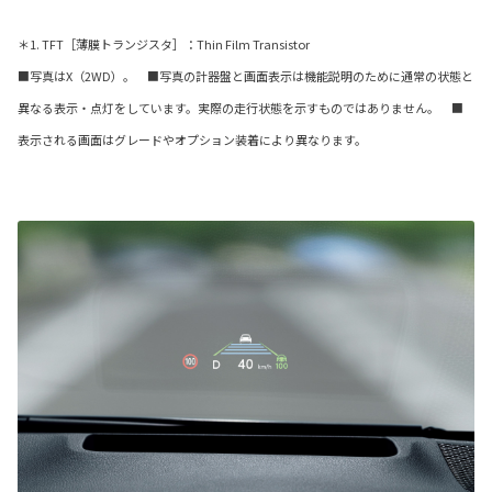
＊1. TFT［薄膜トランジスタ］：Thin Film Transistor
■写真はX（2WD）。 ■写真の計器盤と画面表示は機能説明のために通常の状態と
異なる表示・点灯をしています。実際の走行状態を示すものではありません。 ■
表示される画面はグレードやオプション装着により異なります。