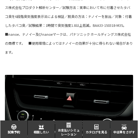
ス株式会社プロダクト解析センター／試験方法：実車において布に付着させたタバ
コ臭を6段階臭気強度表示法による検証／脱臭の方法：ナノイーを放出／対象：付着
したタバコ臭／試験結果：1時間で臭気強度1.8以上低減。BAA33-150318-M35。
■nanoe、ナノイー及びnanoeマークは、パナソニック ホールディングス株式会社
の商標です。 ■使用環境によってはナノイーの効果が十分に得られない場合があり
ます。
お支払いシミュ
試乗予約
相談したい
カタログを見る
中古車をさがす
レーション