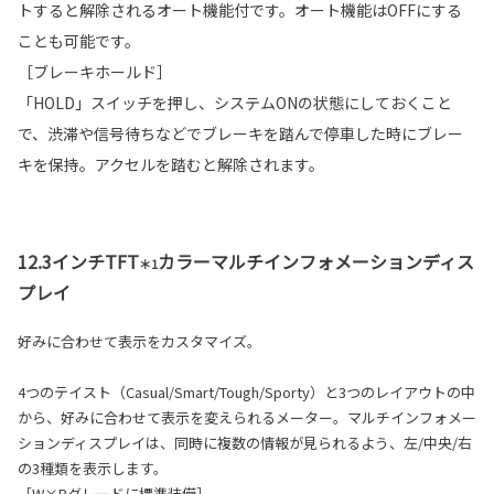
トすると解除されるオート機能付です。オート機能はOFFにする
ことも可能です。
［ブレーキホールド］
「HOLD」スイッチを押し、システムONの状態にしておくこと
で、渋滞や信号待ちなどでブレーキを踏んで停車した時にブレー
キを保持。アクセルを踏むと解除されます。
12.3インチTFT
カラーマルチインフォメーションディス
＊1
プレイ
好みに合わせて表示をカスタマイズ。
4つのテイスト（Casual/Smart/Tough/Sporty）と3つのレイアウトの中
から、好みに合わせて表示を変えられるメーター。マルチインフォメー
ションディスプレイは、同時に複数の情報が見られるよう、左/中央/右
の3種類を表示します。
［W×Bグレードに標準装備］