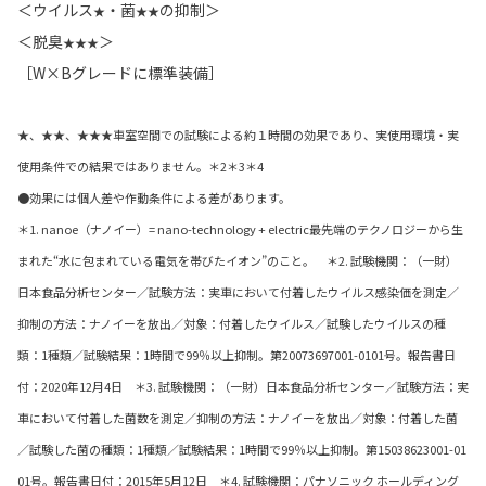
＜ウイルス
・菌
の抑制＞
★
★★
＜脱臭
＞
★★★
［W×Bグレードに標準装備］
★、★★、★★★車室空間での試験による約１時間の効果であり、実使用環境・実
使用条件での結果ではありません。＊2＊3＊4
●効果には個人差や作動条件による差があります。
＊1. nanoe（ナノイー）= nano-technology + electric最先端のテクノロジーから生
まれた“水に包まれている電気を帯びたイオン”のこと。 ＊2. 試験機関：（一財）
日本食品分析センター／試験方法：実車において付着したウイルス感染価を測定／
抑制の方法：ナノイーを放出／対象：付着したウイルス／試験したウイルスの種
類：1種類／試験結果：1時間で99％以上抑制。第20073697001-0101号。報告書日
付：2020年12月4日 ＊3. 試験機関：（一財）日本食品分析センター／試験方法：実
車において付着した菌数を測定／抑制の方法：ナノイーを放出／対象：付着した菌
／試験した菌の種類：1種類／試験結果：1時間で99％以上抑制。第15038623001-01
01号。報告書日付：2015年5月12日 ＊4. 試験機関：パナソニック ホールディング