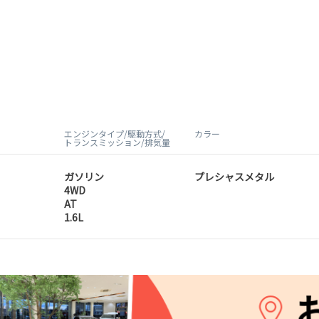
エンジンタイプ/駆動方式/
カラー
トランスミッション/排気量
ガソリン
プレシャスメタル
4WD
AT
1.6L