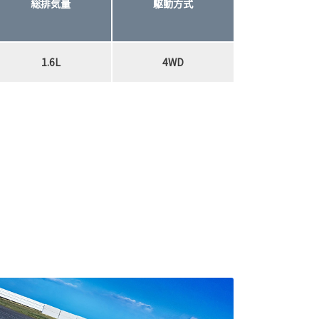
総排気量
駆動方式
1.6L
4WD