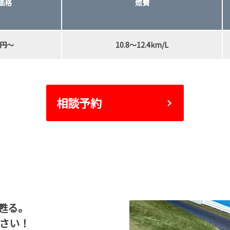
価格
燃費
）
00円～
10.8～12.4km/L
相談予約
甦る。
ださい！