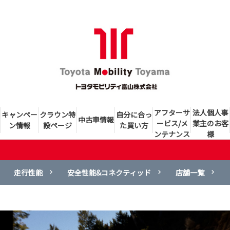
アフターサ
法人個人事
キャンペー
クラウン特
自分に合っ
中古車情報
ービス/メ
業主のお客
ン情報
設ページ
た買い方
ンテナンス
様
走行性能
安全性能&コネクティッド
店舗一覧