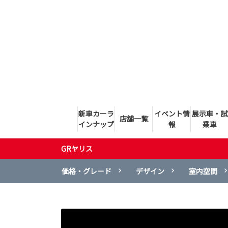
新車カーラ
イベント情
展示車・試
店舗一覧
インナップ
報
乗車
GRヤリス
価格・グレード
デザイン
室内空間