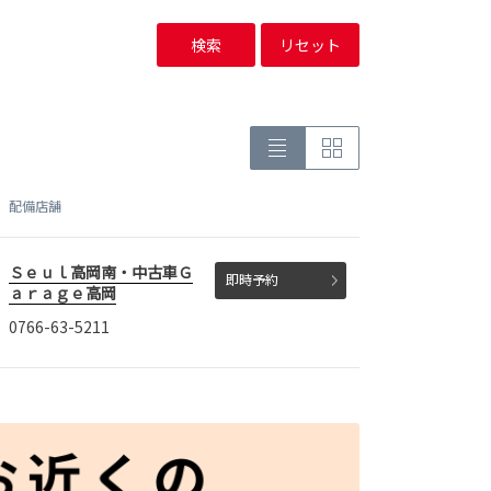
検索
リセット
配備店舗
Ｓｅｕｌ高岡南・中古車Ｇ
即時予約
ａｒａｇｅ高岡
0766-63-5211