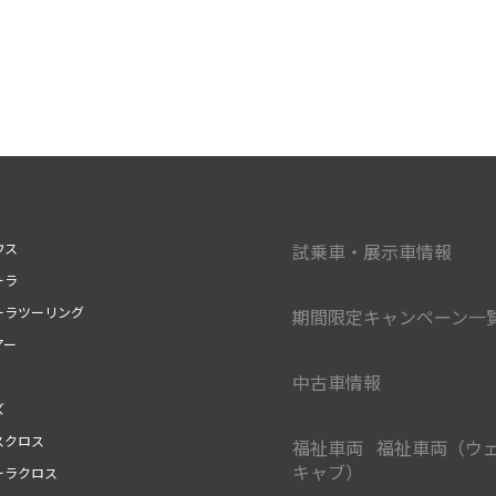
ウス
試乗車・展示車情報
ーラ
ーラツーリング
期間限定キャンペーン一
アー
中古車情報
ズ
スクロス
福祉車両 福祉車両（ウ
キャブ）
ーラクロス