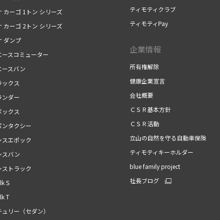
ティモティクラブ
 カーゴ 1トン シリーズ
ティモティPay
 カーゴ 2トン シリーズ
ナ ダンプ
企業情報
エースコミューター
所有権解除
エースバン
健康企業宣言
ラックス
会社概要
ランダー
ＣＳＲ基本方針
ボックス
ＣＳＲ活動
パンタクシー
立山の自然を守る自動車保険
シスエポック
ティモティキーホルダー
シスバン
blue family project
シストラック
社長ブログ
k S
k T
チュリー（セダン）