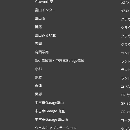
Y-town山室
bZ4X
富山インター
bZ4X 
富山南
クラ
掛尾
クラ
富山みらい北
クラ
高岡
クラ
高岡駅南
ラン
Seul高岡南・中古車Garage高岡
ランド
小杉
ランド
砺波
ランド
魚津
コペン
黒部
GR 
中古車Garage富山
GR 8
中古車Garage 山室
GR 
中古車Garage 富山南
コー
ウェルキャブステーション
タウ