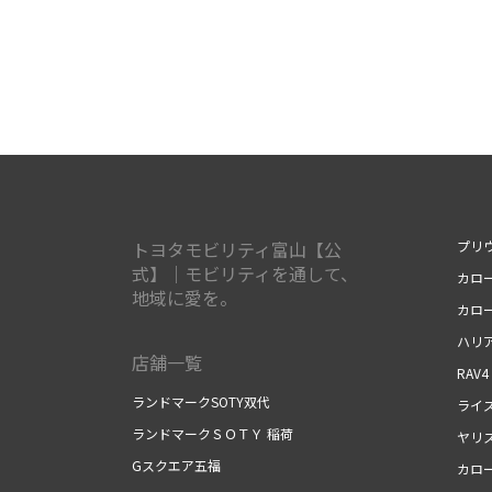
トヨタモビリティ富山【公
プリ
式】｜モビリティを通して、
カロ
地域に愛を。
カロ
ハリ
店舗一覧
RAV4
ランドマークSOTY双代
ライ
ランドマークＳＯＴＹ 稲荷
ヤリ
Gスクエア五福
カロ