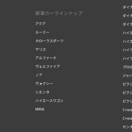
ダイナ
新車カーラインナップ
ダイナ
アクア
ダイ
ルーミー
ハイ
カローラスポーツ
ハイ
ヤリス
ハイ
アルファード
ハイ
ヴェルファイア
プロ
ノア
ジャ
ヴォクシー
ピク
シエンタ
ピク
ハイエースワゴン
ピク
MIRAI
C+wal
C+wal
セン