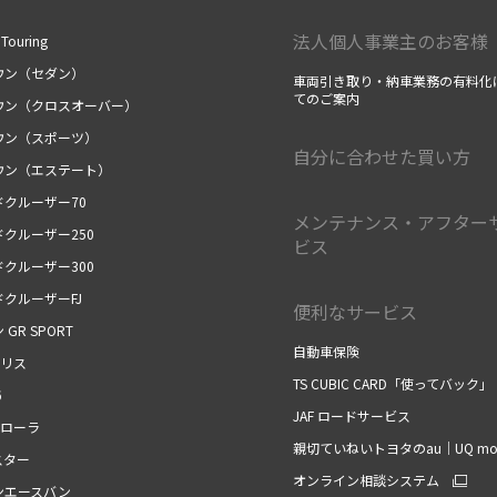
法人個人事業主のお客様
Touring
ウン（セダン）
車両引き取り・納車業務の有料化
てのご案内
ウン（クロスオーバー）
ウン（スポーツ）
自分に合わせた買い方
ウン（エステート）
ドクルーザー70
メンテナンス・アフター
クルーザー250
ビス
クルーザー300
クルーザーFJ
便利なサービス
 GR SPORT
自動車保険
ヤリス
TS CUBIC CARD「使ってバック」
6
JAF ロードサービス
カローラ
親切ていねいトヨタのau｜UQ mob
スター
オンライン相談システム
ンエースバン