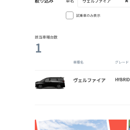
絞り込み
車名
ヴェルファイア
試乗車のみ表示
該当車種台数
1
車種名
グレード
ヴェルファイア
HYBRID