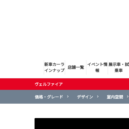
新車カーラ
イベント情
展示車・試
店舗一覧
インナップ
報
乗車
ヴェルファイア
価格・グレード
デザイン
室内空間