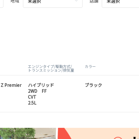
地域
店舗
未選択
未選択
エンジンタイプ/駆動方式/
カラー
トランスミッション/排気量
 Z Premier
ハイブリッド
ブラック
2WD FF
CVT
2.5L