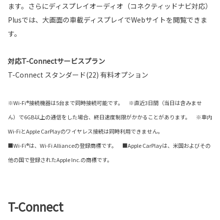
ます。さらにディスプレイオーディオ（コネクティッドナビ対応）
Plusでは、大画面の車載ディスプレイでWebサイトを閲覧できま
す。
対応T-Connectサービスプラン
T-Connect スタンダード(22) 有料オプション
※Wi-Fi®接続機器は5台まで同時接続可能です。 ※直近3日間（当日は含みませ
ん）で6GB以上の通信をした場合、終日速度制限がかかることがあります。 ※車内
Wi-FiとApple CarPlayのワイヤレス接続は同時利用できません。
■Wi-Fi®は、Wi-Fi Allianceの登録商標です。 ■Apple CarPlayは、米国およびその
他の国で登録されたApple Inc.の商標です。
T-Connect