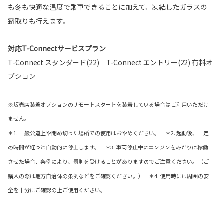
も冬も快適な温度で乗車できることに加えて、凍結したガラスの
霜取りも行えます。
対応T-Connectサービスプラン
T-Connect スタンダード(22) T-Connect エントリー(22) 有料オ
プション
※販売店装着オプションのリモートスタートを装着している場合はご利用いただけ
ません。
＊1. 一般公道上や閉め切った場所での使用はおやめください。 ＊2. 起動後、一定
の時間が経つと自動的に停止します。 ＊3. 車両停止中にエンジンをみだりに稼働
させた場合、条例により、罰則を受けることがありますのでご注意ください。（ご
購入の際は地方自治体の条例などをご確認ください。） ＊4. 使用時には周囲の安
全を十分にご確認の上ご使用ください。