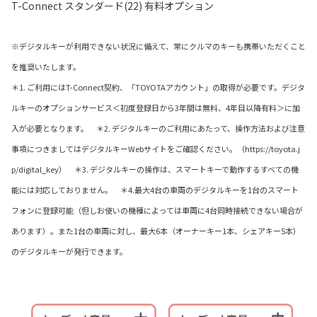
T-Connect スタンダード(22) 有料オプション
※デジタルキーが利用できない状況に備えて、常にクルマのキーも携帯いただくこと
を推奨いたします。
＊1. ご利用にはT-Connect契約、「TOYOTAアカウント」の取得が必要です。デジタ
ルキーのオプションサービス＜初度登録日から3年間は無料、4年目以降有料＞に加
入が必要となります。 ＊2. デジタルキーのご利用にあたって、操作方法および注意
事項につきましてはデジタルキーWebサイトをご確認ください。（https://toyota.j
p/digital_key） ＊3. デジタルキーの操作は、スマートキーで動作するすべての機
能には対応しておりません。 ＊4.最大4台の車両のデジタルキーを1台のスマート
フォンに登録可能（但しお使いの機種によっては車両に4台同時接続できない場合が
あります）。また1台の車両に対し、最大6本（オーナーキー1本、シェアキー5本）
のデジタルキーが発行できます。