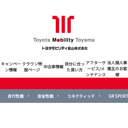
アフターサ
法人個人事
キャンペー
クラウン特
自分に合っ
中古車情報
ービス/メ
業主のお客
ン情報
設ページ
た買い方
ンテナンス
様
走行性能
安全性能
コネクティッド
GR SPOR