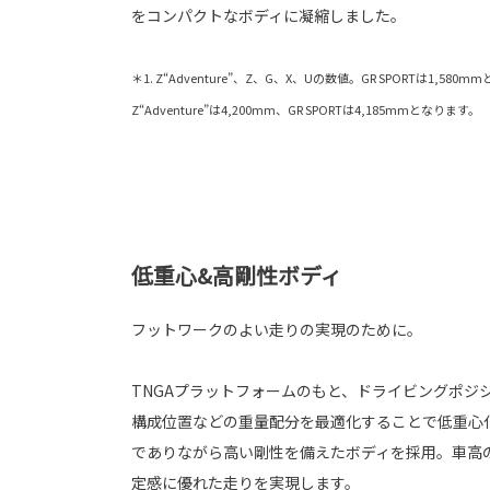
をコンパクトなボディに凝縮しました。
＊1. Z“Adventure”、Z、G、X、Uの数値。GR SPORTは1,58
Z“Adventure”は4,200mm、GR SPORTは4,185mmとなります。
低重心&高剛性ボディ
フットワークのよい走りの実現のために。
TNGAプラットフォームのもと、ドライビングポジ
構成位置などの重量配分を最適化することで低重心
でありながら高い剛性を備えたボディを採用。車高
定感に優れた走りを実現します。