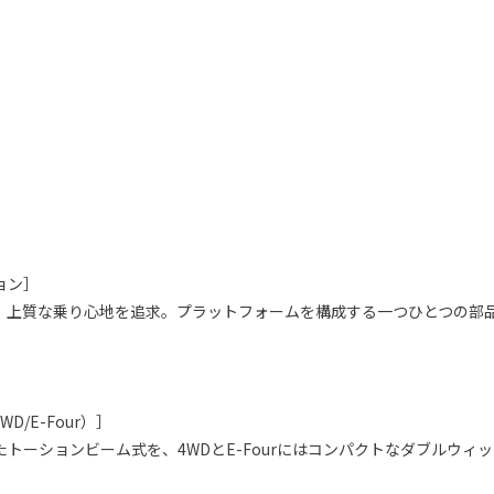
ョン］
、上質な乗り心地を追求。プラットフォームを構成する一つひとつの部
］
/E-Four）］
たトーションビーム式を、4WDとE-Fourにはコンパクトなダブルウ