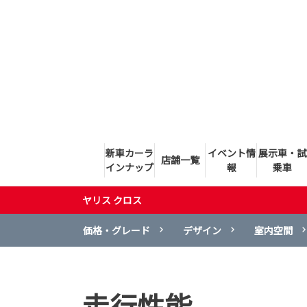
新車カーラ
イベント情
展示車・試
店舗一覧
インナップ
報
乗車
ヤリス クロス
価格・グレード
デザイン
室内空間
走行性能