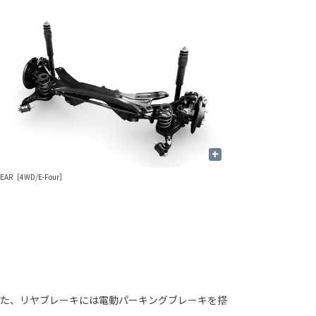
+
REAR［4WD/E-Four］
また、リヤブレーキには電動パーキングブレーキを搭