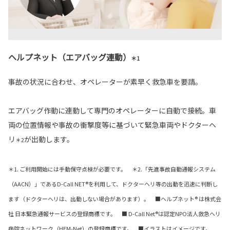
ヘルプネット（エアバッグ連動）
＊1
事故の状況に合わせ、オペレーターが素早く救急車を要請。
エアバッグ作動に連動して専門のオペレーターに自動で接続。車
両の位置情報や事故の衝撃度等に基づいて緊急車両やドクターヘ
リ
が出動します。
＊2
＊1. ご利用開始には手動保守点検が必要です。 ＊2.「先進事故自動通報システム
（AACN）」であるD-Call NET®を利用して、ドクターヘリ等の出動を迅速に判断し
ます（ドクターヘリは、出動しない場合があります）。 ■ヘルプネット® は株式会
社 日本緊急通報サービスの登録商標です。 ■ D-Call Net®は認定NPO法人救急ヘリ
病院ネットワーク（HEM-Net）の登録商標です。 ■イラストはイメージです。