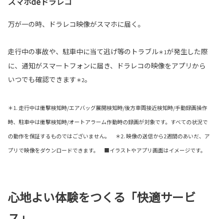
スマホdeドラレコ
万が一の時、ドラレコ映像がスマホに届く。
走行中の事故や、駐車中に当て逃げ等のトラブル
が発生した際
＊1
に、通知がスマートフォンに届き、ドラレコの映像をアプリから
いつでも確認できます
。
＊2
＊1. 走行中は衝撃検知時/エアバッグ展開検知時/後方車両接近検知時/手動録画操作
時、駐車中は衝撃検知時/オートアラーム作動時の録画が対象です。すべての状況で
の動作を保証するものではございません。 ＊2. 映像の送信から2週間のあいだ、ア
プリで映像をダウンロードできます。 ■イラストやアプリ画面はイメージです。
心地よい体験をつくる「快適サービ
ス」