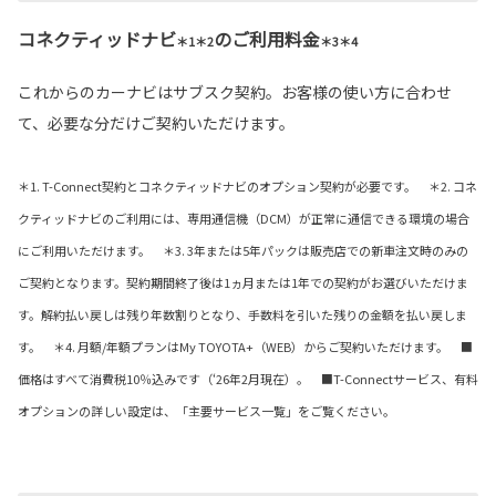
コネクティッドナビ
のご利用料金
＊1＊2
＊3＊4
これからのカーナビはサブスク契約。お客様の使い方に合わせ
て、必要な分だけご契約いただけます。
＊1. T-Connect契約とコネクティッドナビのオプション契約が必要です。 ＊2. コネ
クティッドナビのご利用には、専用通信機（DCM）が正常に通信できる環境の場合
にご利用いただけます。 ＊3. 3年または5年パックは販売店での新車注文時のみの
ご契約となります。契約期間終了後は1ヵ月または1年での契約がお選びいただけま
す。解約払い戻しは残り年数割りとなり、手数料を引いた残りの金額を払い戻しま
す。 ＊4. 月額/年額プランはMy TOYOTA+（WEB）からご契約いただけます。 ■
価格はすべて消費税10％込みです（‘26年2月現在）。 ■T-Connectサービス、有料
オプションの詳しい設定は、「主要サービス一覧」をご覧ください。