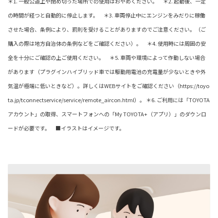
＊1. 一般公道上や閉め切った場所での使用はおやめください。 ＊2. 起動後、一定
の時間が経つと自動的に停止します。 ＊3. 車両停止中にエンジンをみだりに稼働
させた場合、条例により、罰則を受けることがありますのでご注意ください。（ご
購入の際は地方自治体の条例などをご確認ください）。 ＊4. 使用時には周囲の安
全を十分にご確認の上ご使用ください。 ＊5. 車両や環境によって作動しない場合
があります（プラグインハイブリッド車では駆動用電池の充電量が少ないときや外
気温が極端に低いときなど）。詳しくはWEBサイトをご確認ください（https://toyo
ta.jp/tconnectservice/service/remote_aircon.html）。 ＊6. ご利用には「TOYOTA
アカウント」の取得、スマートフォンへの「My TOYOTA+（アプリ）」のダウンロ
ードが必要です。 ■イラストはイメージです。