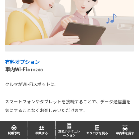
有料オプション
車内Wi-Fi
＊1＊2＊3
クルマがWi-Fiスポットに。
スマートフォンやタブレットを接続することで、データ通信量を
気にすることなくお楽しみいただけます。
＊1. Wi-Fi®接続機器は10台まで同時接続可能です。 ＊2. 直近3日間（当日は含みま
支払いシミュレ
試乗予約
相談する
カタログを見る
中古車を探す
ーション
せん）で6GB以上の通信をした場合、終日速度制限がかかることがあります。 ＊3.