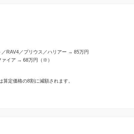
RAV4／プリウス／ハリアー → 85万円
ァイア → 68万円（※）
は算定価格の8割に減額されます。