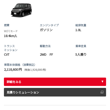
燃費
エンジンタイプ
総排気量
ガソリン
1.0L
WLTCモード
18.4km/L
トランス
駆動方法
乗車定員
ミッション
CVT
2WD FF
5人乗り
車両本体価格
（消費税込）
2,118,600 円
（税抜 1,926,000 円）
詳細をみる
見積りシミュレーション