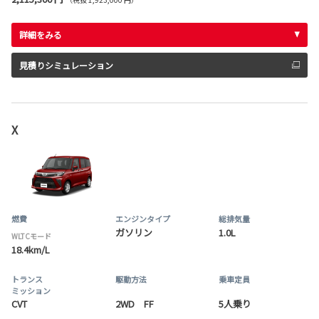
詳細をみる
見積りシミュレーション
X
燃費
エンジンタイプ
総排気量
ガソリン
1.0L
WLTCモード
18.4km/L
トランス
駆動方法
乗車定員
ミッション
CVT
2WD FF
5人乗り