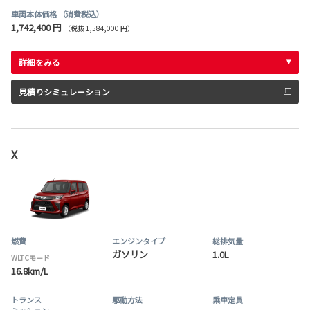
車両本体価格
（消費税込）
1,742,400 円
（税抜 1,584,000 円）
詳細をみる
見積りシミュレーション
X
燃費
エンジンタイプ
総排気量
ガソリン
1.0L
WLTCモード
16.8km/L
トランス
駆動方法
乗車定員