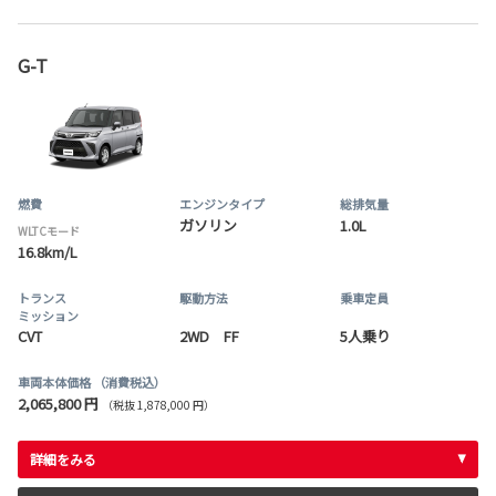
G-T
燃費
エンジンタイプ
総排気量
ガソリン
1.0L
WLTCモード
16.8km/L
トランス
駆動方法
乗車定員
ミッション
CVT
2WD FF
5人乗り
車両本体価格
（消費税込）
2,065,800 円
（税抜 1,878,000 円）
詳細をみる