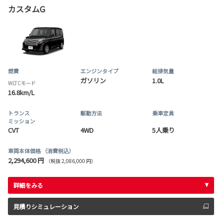
カスタムG
燃費
エンジンタイプ
総排気量
ガソリン
1.0L
WLTCモード
16.8km/L
トランス
駆動方法
乗車定員
ミッション
CVT
4WD
5人乗り
車両本体価格
（消費税込）
2,294,600 円
（税抜 2,086,000 円）
詳細をみる
見積りシミュレーション