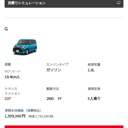
見積りシミュレーション
G
燃費
エンジンタイプ
総排気量
ガソリン
1.0L
WLTCモード
18.4km/L
トランス
駆動方法
乗車定員
ミッション
CVT
2WD FF
5人乗り
車両本体価格
（消費税込）
1,939,300 円
（税抜 1,763,000 円）