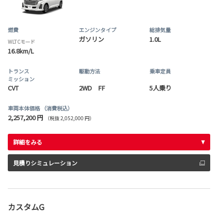
燃費
エンジンタイプ
総排気量
ガソリン
1.0L
WLTCモード
16.8km/L
トランス
駆動方法
乗車定員
ミッション
CVT
2WD FF
5人乗り
車両本体価格
（消費税込）
2,257,200 円
（税抜 2,052,000 円）
詳細をみる
見積りシミュレーション
カスタムG