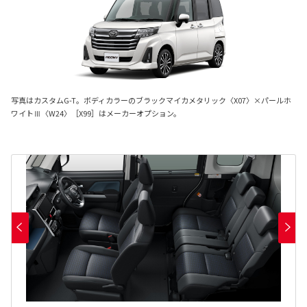
写真はカスタムG-T。ボディカラーのブラックマイカメタリック〈X07〉×パールホ
ワイトⅢ〈W24〉［X99］はメーカーオプション。