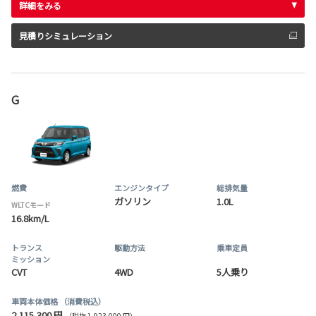
詳細をみる
見積りシミュレーション
G
燃費
エンジンタイプ
総排気量
ガソリン
1.0L
WLTCモード
16.8km/L
トランス
駆動方法
乗車定員
ミッション
CVT
4WD
5人乗り
車両本体価格
（消費税込）
2,115,300 円
（税抜 1,923,000 円）