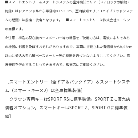
■スマートエントリー＆スタートシステムの室外検知エリア（ドアロックの解錠・
施錠）はドアハンドルから半径約0.7〜1.0m、室内検知エリア（ハイブリッドシステ
ムの起動）は前席・後席となります。 ■スマートエントリーは株式会社ユーシン
の商標です。
⚠注意：植込み型心臓ペースメーカー等の機器をご使用の方は、電波によりそれら
の機器に影響を及ぼすおそれがありますので、車両に搭載された発信機から約22cm
以内に植込み型心臓ペースメーカー等の機器を近づけないようにしてください。電
波発信を停止することもできますので、販売店にご相談ください。
［スマートエントリー（全ドア＆バックドア）＆スタートシステ
ム（スマートキー×2）は全車標準装備］
［クラウン専用キーはSPORT RSに標準装備。SPORT Zに販売店
装着オプション。スマートキーはSPORT Z、SPORT Gに標準装
備］