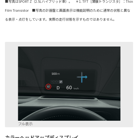
■写真はSPORT Z（2.5Lハイブリッド車）。 ＊1. TFT［薄膜トランジスタ］：Thin
Film Transistor ■写真の計器盤と画面表示は機能説明のために通常の状態と異な
る表示・点灯をしています。実際の走行状態を示すものではありません。
カラーヘッドアップディスプレイ