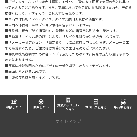
■ボディカラーおよび内装色は撮影の条件や、ご覧になる画面で実際の色とは異な
って見えることがあります。また、実車においてもご覧になる環境（屋内外、光の角
度等）により、ボディカラーの見え方は異なります。
■車両本体価格はスペアタイヤ、タイヤ交換用工具付の価格です。
■車両本体価格にはオプション価格は含まれていません。
■保険料、税金（除く消費税）、登録料などの諸費用は別途申し受けます。
■自動車リサイクル法の施行により、リサイクル料金が別途必要になります。
■「メーカーオプション」「設定あり」はご注文時に申し受けます。メーカーの工
場で装着するため、ご注文後はお受けできませんのでご了承ください。
■写真は機能説明のために各ランプを点灯したものです。実際の走行状態を示すも
のではありません。
■写真は機能説明のためにボディの一部を切断したカットモデルです。
■画面はハメ込み合成です。
■一部の写真は合成・イメージです。
支払いシミュレ
相談したい
試乗したい
カタログを見る
中古車を探す
ーション
サイトマップ