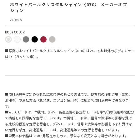
ホワイトパールクリスタルシャイン〈070〉 メーカーオプ
ション
VX / AX / GX
BODY COLOR
■写真のホワイトパールクリスタルシャイン〈070〉はVX。それ以外のボディカラー
はZX（ガソリン車）。
■燃料消費率は定められた試験条件のもとでの値です。お客様の使用環境（気象、
渋滞等）や運転方法（急発進、エアコン使用等）に応じて燃料消費率は異なりま
す。
■WLTCモードは、市街地、郊外、高速道路の各走行モードを平均的な使用時間配分
で構成した国際的な走行モードです。市街地モードは、信号や渋滞等の影響を受け
る比較的低速な走行を想定し、郊外モードは、信号や渋滞等の影響をあまり受けな
い走行を想定、高速道路モードは、高速道路等での走行を想定しています。
■車両本体価格は’25年3月現在のもので、予告なく変更となる場合があります。