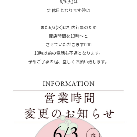
6/9(火)は
定休日となります😿☁
また6/3(水)は社内行事のため
開店時間を13時～と
させていただきます🙇🏻‍♀️
13時以前の電話も不通となります。
予めご了承の程、宜しくお願い致します。