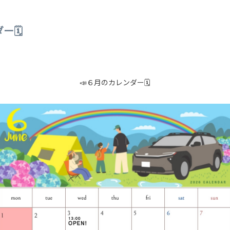
ー🗓
📣６月のカレンダー🗓