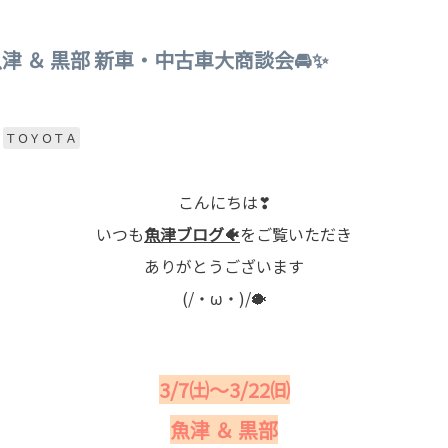
 魚津 ＆ 黒部 新車・中古車大商談会🚘✨
ＴＯＹＯＴＡ
こんにちは❣
いつも
魚津ブログ
🐠
をご覧いただき
ありがとうございます
(/・ω・)/🐡
3/7㈯～3/22㈰
魚津 ＆ 黒部