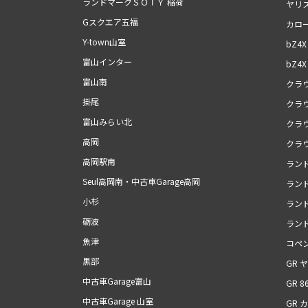
ランドマークＳＯＴＹ 稲荷
ヤリ
Gスクエア五福
カロ
Y-town山室
bZ4X
富山インター
bZ4X 
富山南
クラ
掛尾
クラ
富山みらい北
クラ
高岡
クラ
高岡駅南
ラン
Seul高岡南・中古車Garage高岡
ランド
小杉
ランド
砺波
ランド
魚津
コペン
黒部
GR 
中古車Garage富山
GR 8
中古車Garage 山室
GR 