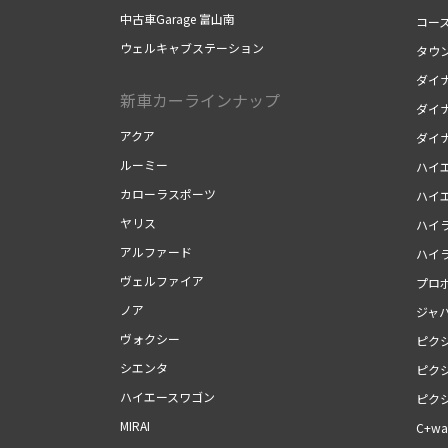
中古車Garage 富山南
コー
ウェルキャブステーション
タウ
ダイナ
新車カーラインナップ
ダイナ
アクア
ダイ
ルーミー
ハイ
カローラスポーツ
ハイ
ヤリス
ハイ
アルファード
ハイ
ヴェルファイア
プロ
ノア
ジャ
ヴォクシー
ピク
シエンタ
ピク
ハイエースワゴン
ピク
MIRAI
C+wal