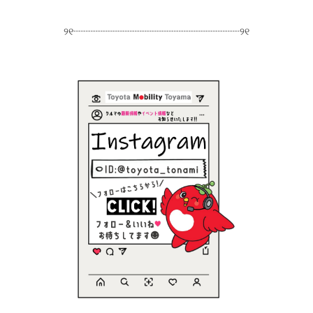
୨୧┈┈┈┈┈┈┈┈┈┈┈┈┈┈┈┈┈୨୧