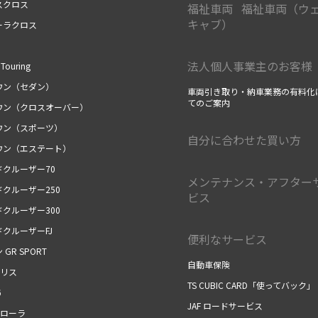
スクロス
福祉車両 福祉車両（ウ
キャブ）
ーラクロス
法人個人事業主のお客様
Touring
ウン（セダン）
車両引き取り・納車業務の有料化
てのご案内
ウン（クロスオーバー）
ウン（スポーツ）
自分に合わせた買い方
ウン（エステート）
ドクルーザー70
メンテナンス・アフター
クルーザー250
ビス
クルーザー300
クルーザーFJ
便利なサービス
 GR SPORT
自動車保険
ヤリス
TS CUBIC CARD「使ってバック」
6
JAF ロードサービス
カローラ