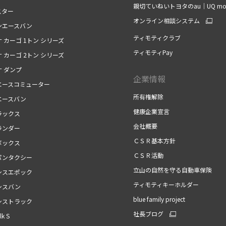
親切ていねいトヨタのau｜UQ mob
スター
オンライン相談システム
ンエースバン
ティモティクラブ
 カーゴ 1トン シリーズ
ティモティPay
 カーゴ 2トン シリーズ
ナ ダンプ
企業情報
エースコミューター
所有権解除
エースバン
健康企業宣言
ラックス
会社概要
ランダー
ＣＳＲ基本方針
ボックス
ＣＳＲ活動
パンタクシー
立山の自然を守る自動車保険
シスエポック
ティモティキーホルダー
シスバン
blue family project
シストラック
社長ブログ
k S