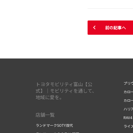
前の記事へ
トヨタモビリティ富山【公
プリ
式】｜モビリティを通して、
カロ
地域に愛を。
カロ
ハリ
店舗一覧
RAV4
ランドマークSOTY双代
ライ