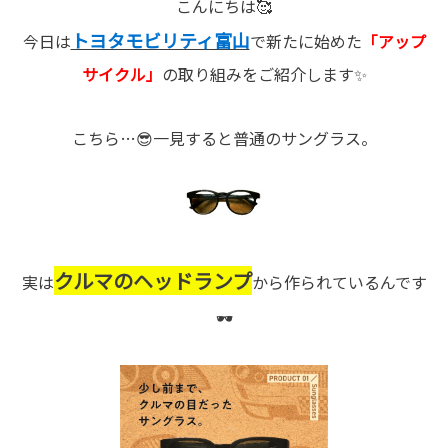
こんにちは🥰
トヨタモビリティ富山
今日は
で新たに始めた
「アップ
サイクル」
の取り組みをご紹介します✨
こちら…😎一見すると普通のサングラス。
クルマのヘッドランプ
実は
から作られているんです
🕶