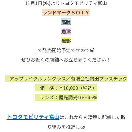
11月1日(水)よりトヨタモビリティ富山
ランドマークＳＯＴＹ
高岡
魚津
黒部
で発売開始予定ですので🛒
ぜひお近くの店舗へお立ち寄りください！
アップサイクルサングラス／有限会社内田プラスチック
価 格：￥10,000（税込）
レンズ：偏光調光10～45%
トヨタモビリティ富山
はこれからも環境に配慮した取
り組みを推進し🤝