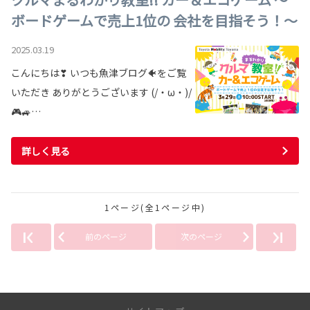
ボードゲームで売上1位の 会社を目指そう！～
2025.03.19
こんにちは❣ いつも魚津ブログ🐠をご覧
いただき ありがとうございます (/・ω・)/
🎮🚙…
詳しく見る
1ページ(全1ページ中)
前のページ
次のページ