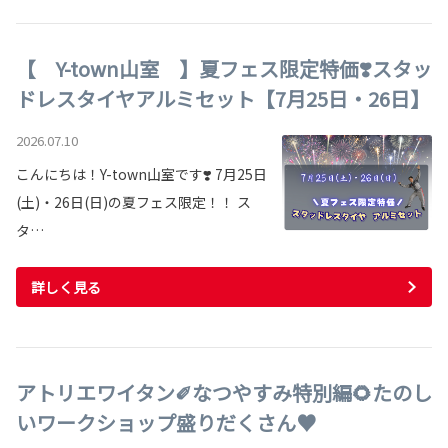
【 Y-town山室 】夏フェス限定特価❣️スタッ
ドレスタイヤアルミセット【7月25日・26日】
2026.07.10
こんにちは！Y-town山室です❣️ 7月25日
(土)・26日(日)の夏フェス限定！！ ス
タ…
詳しく見る
アトリエワイタン✐なつやすみ特別編🌻たのし
いワークショップ盛りだくさん♥