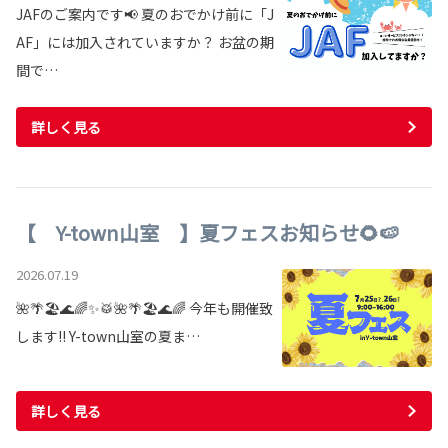
​​JAFのご案内です📢 夏のおでかけ前に「J
AF」には加入されていますか？ お盆の期
間で…
詳しく見る
【 Y-town山室 】夏フェスお知らせ🌻🍉
2026.07.19
🌺🌴🏖🌊🌈✨🥁🌺🌴🏖🌊🌈 今年も開催致
します!! Y-town山室の夏ま…
詳しく見る